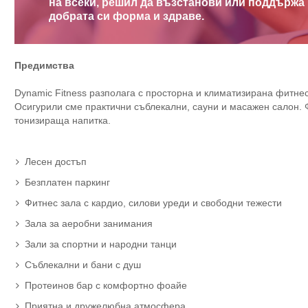
на всеки, решил да възстанови или поддържа
добрата си форма и здраве.
Предимства
Dynamic Fitness разполага с просторна и климатизирана фитнес 
Осигурили сме практични съблекални, сауни и масажен салон. 
тонизираща напитка.
Лесен достъп
Безплатен паркинг
Фитнес зала с кардио, силови уреди и свободни тежести
Зала за аеробни занимания
Зали за спортни и народни танци
Съблекални и бани с душ
Протеинов бар с комфортно фоайе
Приятна и дружелюбна атмосфера