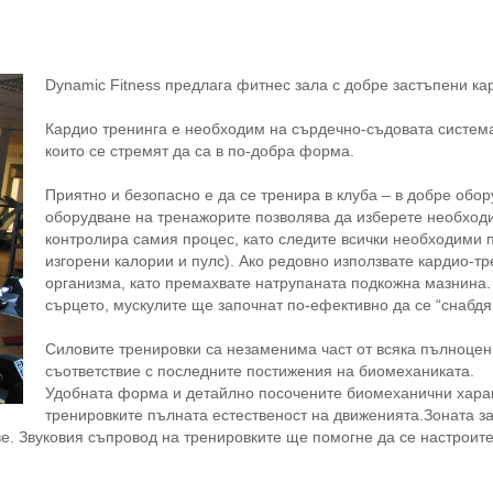
Dynamic Fitness предлага фитнес зала с добре застъпени ка
Кардио тренинга е необходим на сърдечно-съдовата система,
които се стремят да са в по-добра форма.
Приятно и безопасно е да се тренира в клуба – в добре обо
оборудване на тренажорите позволява да изберете необход
контролира самия процес, като следите всички необходими п
изгорени калории и пулс). Ако редовно използвате кардио-т
организма, като премахвате натрупаната подкожна мазнина.
сърцето, мускулите ще започнат по-ефективно да се “снабдяв
Силовите тренировки са незаменима част от всяка пълноцен
съответствие с последните постижения на биомеханиката.
Удобната форма и детайлно посочените биомеханични характ
тренировките пълната естественост на движенията.Зоната з
ве. Звуковия съпровод на тренировките ще помогне да се настроит