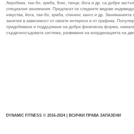
Аеробика, тае-бо, зумба, бокс, танци, йога и др. са добре заст
специални занимания. Предлагат се следните видове индивидуа
изкуства, йога, тае-бо, зумба, спининг, канго и др. Заниманият
занятия в зависимост от своите интереси и от графика. Популя
придобиване и поддържане на добра физическа форма, намаляв
сърдечносъдовата система, развиване на координацията на дв
DYNAMIC FITNESS © 2016-2024 | ВСИЧКИ ПРАВА ЗАПАЗЕНИ