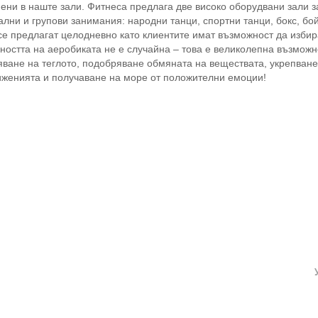
ъпени в наште зали. Фитнеса предлага две високо оборудвани зали з
лни и групови занимания: народни танци, спортни танци, бокс, бо
а се предлагат целодневно като клиентите имат възможност да избир
рността на аеробиката не е случайна – това е великолепна възможн
ане на теглото, подобряване обмяната на веществата, укрепване
иженията и получаване на море от положителни емоции!