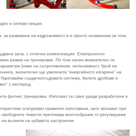
рдио и силови секции.
 за развиване на издръжливост и е просто незаменим за тези,
рудвана зала, с отлична климатизация. Електронното
имия режим на тренировки. По този начин внимателно се
араметри (ниво на съпротивление, интензивност, брой на
ренинга, значително ще увеличите “енергийното изгаряне” на
 Укрепвайки сърдечносъдовата система, белите дробове и
ат” с кислород.
нта фитнес тренировка. Изполват се само уреди разработени в
еристики осигуряват правилно използване, като запазват при
а свободните тежести притежава многообразие от регулируеми
е на вълните на хубавото настроение.