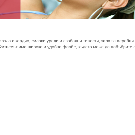
зала с кардио, силови уреди и свободни тежести, зала за аеробни 
Фитнесът има широко и удобно фоайе, където може да побъбрите с